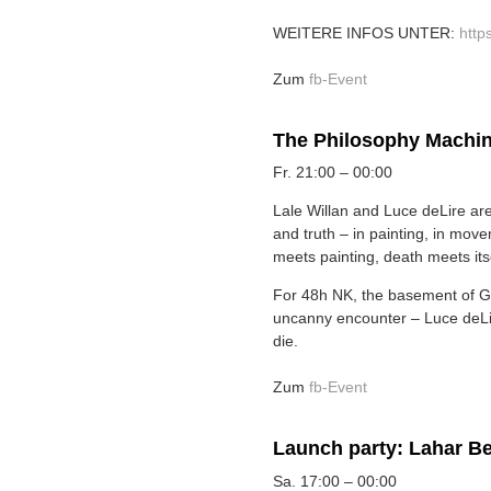
WEITERE INFOS UNTER:
http
Zum
fb-Event
The Philosophy Machin
Fr. 21:00 – 00:00
Lale Willan and Luce deLire are
and truth – in painting, in move
meets painting, death meets itse
For 48h NK, the basement of 
uncanny encounter – Luce deLire
die.
Zum
fb-Event
Launch party: Lahar Be
Sa. 17:00 – 00:00