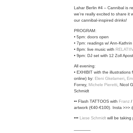
Lahar Berlin #4 – Cannibal is 
we’re really excited to share it
our cannibal-inspired drinks!
PROGRAM:
• 5pm: doors open
• 7pm: readings w/ Ann-Kathrin
• 8pm: live music with
RELATII
• 9pm: DJ set with 12 Zoll Apost
All evening:
• EXHIBIT with the illustrations 
online) by:
Eleni Gkelameri
,
Emm
Forrey,
Michele Pieretti
, Nicol 
Schmidt
•• Flash TATTOOS with
Franz
artwork (€40-€100). Insta >>>
•••
Liese Schmidt
will be taking
_______