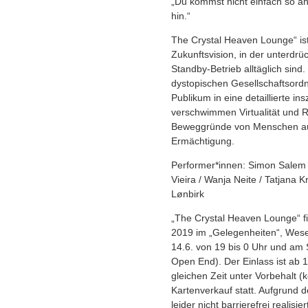
„Du kommst nicht einfach so a
hin.“
The Crystal Heaven Lounge“ ist 
Zukunftsvision, in der unterdrü
Standby-Betrieb alltäglich sind.
dystopischen Gesellschaftsordn
Publikum in eine detaillierte ins
verschwimmen Virtualität und Re
Beweggründe von Menschen au
Ermächtigung.
Performer*innen: Simon Salem 
Vieira / Wanja Neite / Tatjana 
Lønbirk
„The Crystal Heaven Lounge“ f
2019 im „Gelegenheiten“, Weser
14.6. von 19 bis 0 Uhr und am S
Open End). Der Einlass ist ab 
gleichen Zeit unter Vorbehalt 
Kartenverkauf statt. Aufgrund d
leider nicht barrierefrei realisie