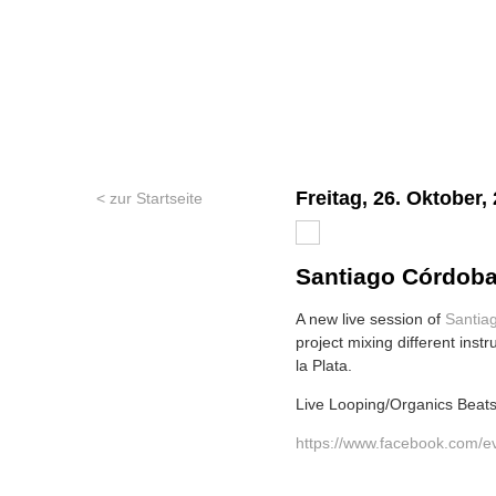
Freitag, 26. Oktober,
< zur Startseite
Santiago Córdoba 
A new live session of
Santia
project mixing different ins
la Plata.
Live Looping/Organics Beats
https://www.facebook.com/