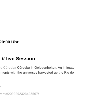
 20:00 Uhr
// live Session
go Córdoba
Córdoba in Gelegenheiten. An intimate
truments with the universes harvested up the Rio de
.
events/2099292323423567/