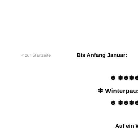
Bis Anfang Januar:
< zur Startseite
❄ ❄❄❄
❄ Winterpau
❄ ❄❄❄
Auf ein 