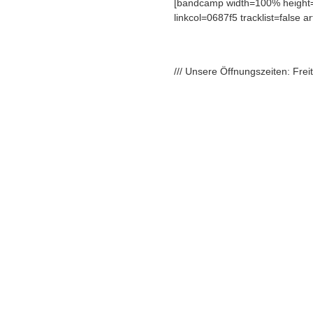
[bandcamp width=100% height=
linkcol=0687f5 tracklist=false a
/// Unsere Öffnungszeiten: Fre