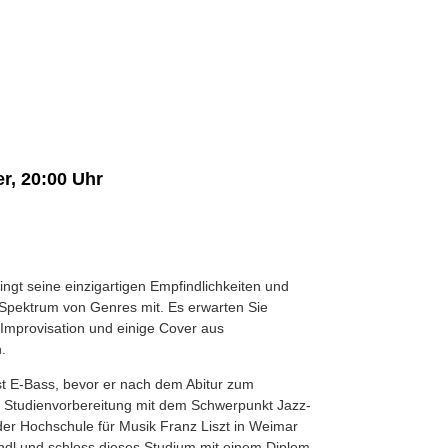
r, 20:00 Uhr
ngt seine einzigartigen Empfindlichkeiten und
 Spektrum von Genres mit. Es erwarten Sie
 Improvisation und einige Cover aus
.
st E-Bass, bevor er nach dem Abitur zum
r Studienvorbereitung mit dem Schwerpunkt Jazz-
 der Hochschule für Musik Franz Liszt in Weimar
ndl und schloss dieses Studium mit einem Diplom