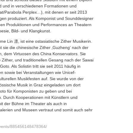
fend und in verschiedenen Formationen und
at/Parabola Perplex…), mit denen er seit 2013
ngen produziert. Als Komponist und Sounddesigner
ichen Produktionen und Performances an Theatern
esie, Bild- und Klangkunst.
me Lin 凛, ist eine ostasiatische Zither Musikerin.
nt sie die chinesische Zither ‚Guzheng‘ nach der
 dem Virtuosen des China Konservators. Sie
he Zither, und traditionellen Gesang nach der Sawai
to. Als Solistin tritt sie seit 2011 häufig in
en sowie bei Veranstaltungen wie Unicef-
lturellen Musikfesten auf. Sie wurde von der
össische Musik in Graz eingeladen um dort
oto für Komponisten zu geben und bei
n. Durch Kooperationen mit Künstlern und
it der Bühne im Theater als auch in
lerien und Museen vertraut und somit auch sehr
events/885456148478364/