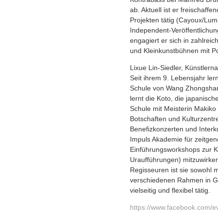
ab. Aktuell ist er freischaf
Projekten tätig (Cayoux/Lum
Independent-Veröffentlichu
engagiert er sich in zahlre
und Kleinkunstbühnen mit Po
Lixue Lin-Siedler, Künstlerna
Seit ihrem 9. Lebensjahr ler
Schule von Wang Zhongshan,
lernt die Koto, die japanisc
Schule mit Meisterin Makiko Go
Botschaften und Kulturzentr
Benefizkonzerten und Interku
Impuls Akademie für zeitgen
Einführungsworkshops zur K
Uraufführungen) mitzuwirke
Regisseuren ist sie sowohl m
verschiedenen Rahmen in Ga
vielseitig und flexibel tätig.
https://www.facebook.com/