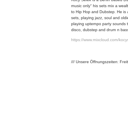
music only“ his sets mix a weal
to Hip Hop and Dubstep. He is 
sets, playing jazz, soul and old
playing uptempo party sounds th
disco, dubstep and drum n bas
https://www.mixcloud.com/
kocy
/// Unsere Öffnungszeiten: Fre