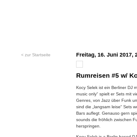
Freitag, 16. Juni 2017,
< zur Startseite
Rumreisen #5 w/ K
Kocy Selek ist ein Berliner DJ
music only“ spielt er Sets mit v
Genres, von Jazz über Funk u
sind die „langsam leise“ Sets wo
Bars auflegt. Genauso gern spi
sounds die fröhlich zwischen F
herspringen.
Kocy Selek is a Berlin based DJ