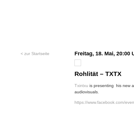
Freitag, 18. Mai, 20:00 
< zur Startseite
Rohlität – TXTX
Txintxu
is presenting his new
audiovisuals.
https://www.facebook.com/eve