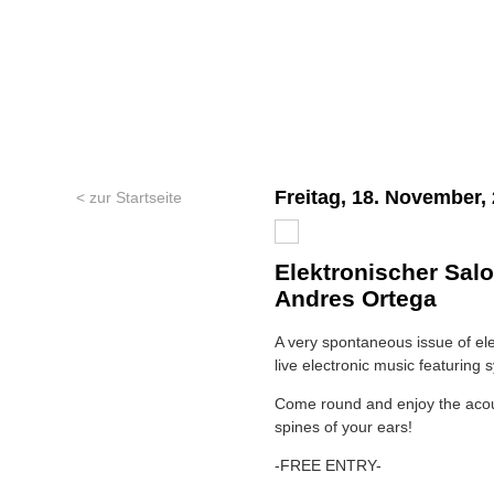
Freitag, 18. November,
< zur Startseite
Elektronischer Salo
Andres Ortega
A very spontaneous issue of el
live electronic music featuring s
Come round and enjoy the acoust
spines of your ears!
-FREE ENTRY-