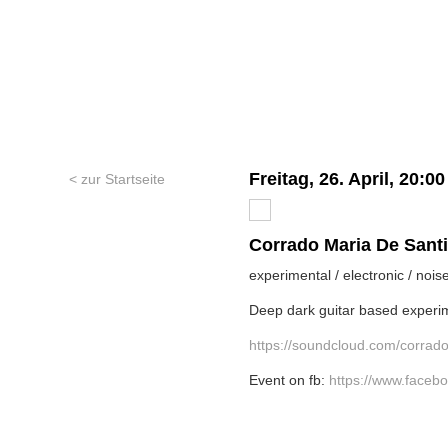
Freitag, 26. April, 20:0
< zur Startseite
Corrado Maria De Santis
experimental / electronic / noise
Deep dark guitar based experim
https://soundcloud.com/corrad
Event on fb:
https://www.face