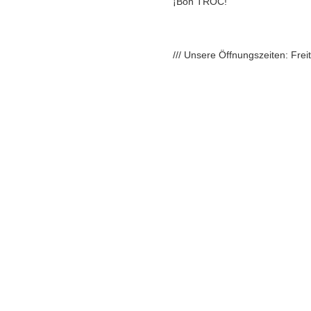
¡Bon TROC!
/// Unsere Öffnungszeiten: Fre