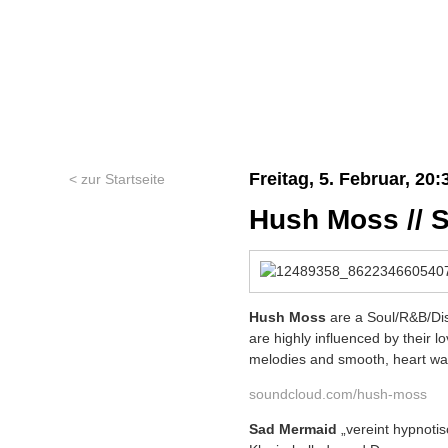
Freitag, 5. Februar, 20:
< zur Startseite
Hush Moss // 
Hush Moss
are a Soul/R&B/Disc
are highly influenced by their 
melodies and smooth, heart w
soundcloud.com/hush-moss
Sad Mermaid
„vereint hypnotis