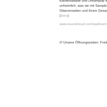
Klavierballade und Dreampop m
unheimlich, was sie mit Sampl
Gitarrenseiten und ihrem Gesang
(
Intro
)
www.soundcloud.com/sadmerm
/// Unsere Öffnungszeiten: Fre