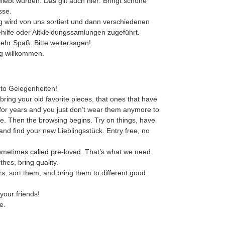
iebt wurden. Das gilt auch hier: Bringt schöne
sse.
g wird von uns sortiert und dann verschiedenen
ehilfe oder Altkleidungssamlungen zugeführt.
ehr Spaß. Bitte weitersagen!
ng willkommen.
to Gelegenheiten!
bring your old favorite pieces, that ones that have
 for years and you just don’t wear them anymore to
e. Then the browsing begins. Try on things, have
 and find your new Lieblingsstück. Entry free, no
ometimes called pre-loved. That’s what we need
thes, bring quality.
ers, sort them, and bring them to different good
your friends!
e.