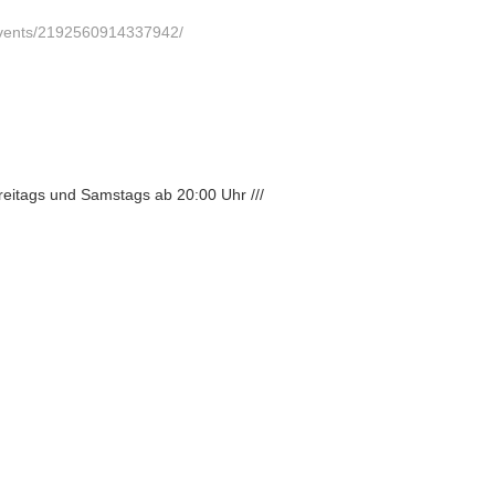
events/2192560914337942/
Freitags und Samstags ab 20:00 Uhr ///