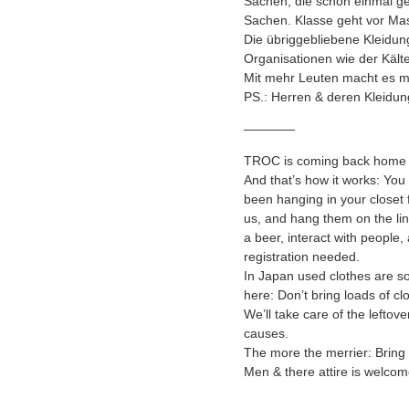
Sachen, die schon einmal gel
Sachen. Klasse geht vor Ma
Die übriggebliebene Kleidun
Organisationen wie der Kält
Mit mehr Leuten macht es m
PS.: Herren & deren Kleidu
————
TROC is coming back home 
And that’s how it works: You 
been hanging in your closet
us, and hang them on the lin
a beer, interact with people,
registration needed.
In Japan used clothes are s
here: Don’t bring loads of clo
We’ll take care of the leftov
causes.
The more the merrier: Bring 
Men & there attire is welcom