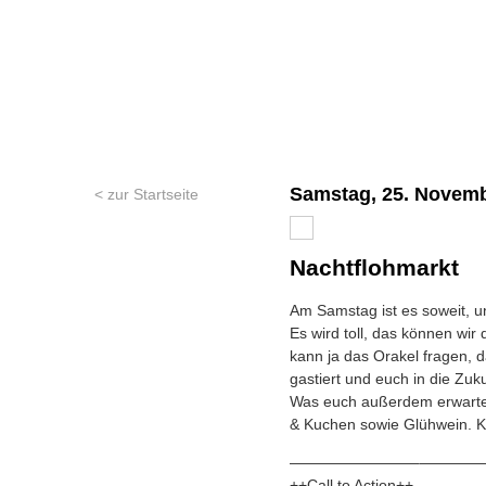
Samstag, 25. Novemb
< zur Startseite
Nachtflohmarkt
Am Samstag ist es soweit, u
Es wird toll, das können wir
kann ja das Orakel fragen,
gastiert und euch in die Zuku
Was euch außerdem erwartet
& Kuchen sowie Glühwein. Ko
————————–
————
++Call to Action++