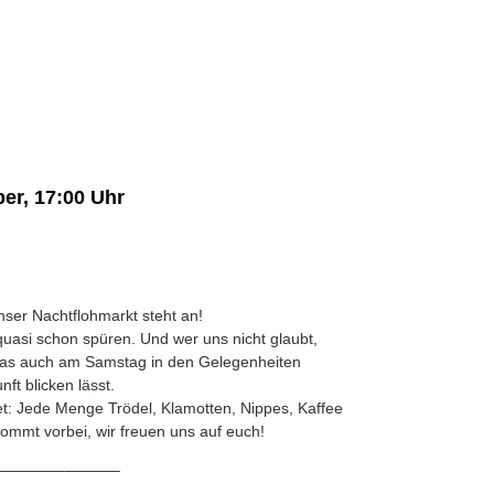
er, 17:00 Uhr
nser Nachtflohmarkt steht an!
 quasi schon spüren. Und wer uns nicht glaubt,
 das auch am Samstag in den Gelegenheiten
nft blicken lässt.
: Jede Menge Trödel, Klamotten, Nippes, Kaffee
mmt vorbei, wir freuen uns auf euch!
————–
———–